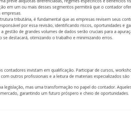
rma prevê alíquotas diferenciadas, regimes específicos e benefícios 
ação em um ou mais desses segmentos permitirá que o contador ofer
s empresas.
trutura tributária, é fundamental que as empresas revisem seus con
esponsável por essa revisão, identificando riscos, oportunidades e ga
 a gestão de grandes volumes de dados serão cruciais para a apura
o se destacará, otimizando o trabalho e minimizando erros.
os contadores invistam em qualificação. Participar de cursos, worksh
 com outros profissionais e a leitura de materiais especializados sã
a legislação, mas uma transformação no papel do contador. Aqueles
mercado, garantindo um futuro próspero e cheio de oportunidades.