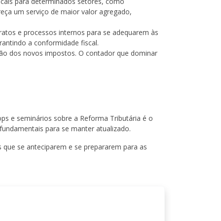
fiscais para determinados setores, como
eça um serviço de maior valor agregado,
tratos e processos internos para se adequarem às
rantindo a conformidade fiscal.
ção dos novos impostos. O contador que dominar
ops e seminários sobre a Reforma Tributária é o
o fundamentais para se manter atualizado.
 que se anteciparem e se prepararem para as