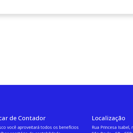
car de Contador
Localização
co você aproveitará todos os benefícios
Rua Princesa Isabel, n